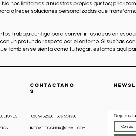
a. No nos limitamos a nuestros propios gustos; priorizam
para ofrecer soluciones personalizadas que transform
tos trabaja contigo para convertir tus ideas en espaci
on un profundo respeto por el entorno. Si sueñas con
que también se sienta como tu hogar, estamos aquí par
CONTACTANO
Newsl
S
Dejanos tu
LUCIONES
686 9462520 - 686 5543381
SIGN
INFOADESIGNMX@GMAIL.COM