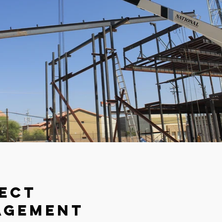
ect
agement