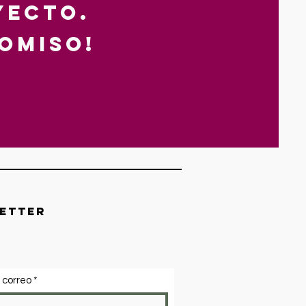
yecto.
omiso!
etter
 correo