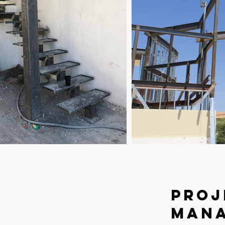
Proj
Man