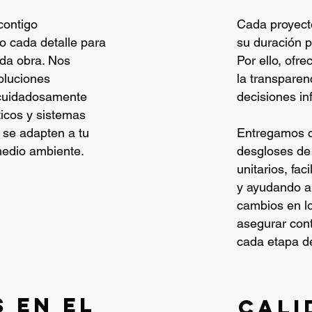
contigo
Cada proyecto
o cada detalle para
su duración 
ada obra. Nos
Por ello, of
oluciones
la transparen
 cuidadosamente
decisiones i
ticos y sistemas
 se adapten a tu
Entregamos c
medio ambiente.
desgloses de
unitarios, fac
y ayudando a
cambios en lo
asegurar cont
cada etapa de
 en el
cali