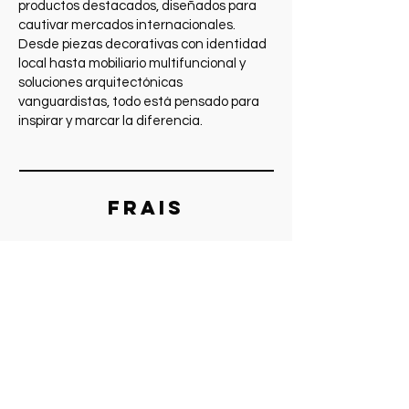
productos destacados, diseñados para
cautivar mercados internacionales.
Desde piezas decorativas con identidad
local hasta mobiliario multifuncional y
soluciones arquitectónicas
vanguardistas, todo está pensado para
inspirar y marcar la diferencia.
FRAIS
AYUDA
ENVIOS Y DEVOLUCIONES
POLITICAS A.DESIGN
METODOS DE PAGO